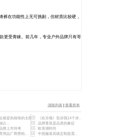
锋裤在功能性上无可挑剔，但材质比较硬，
款更受青睐。前几年，专业户外品牌只有哥
清除列表
|
查看所有
处都是热辣辣的太阳
《欢乐颂》告诉我14个赤...
占...
品牌童装是品质的象征
品牌上市待考
欧美潮时尚
育用品厂商赞助...
中国服装高级定制急需...