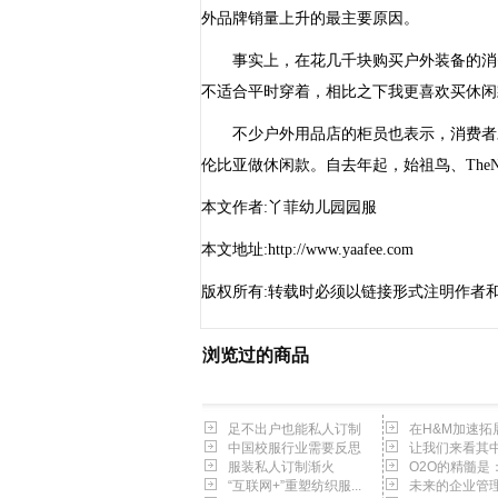
外品牌销量上升的最主要原因。
事实上，在花几千块购买户外装备的消费
不适合平时穿着，相比之下我更喜欢买休闲
不少户外用品店的柜员也表示，消费者对
伦比亚做休闲款。自去年起，始祖鸟、TheN
本文作者:丫菲幼儿园园服
本文地址:http://www.yaafee.com
版权所有:转载时必须以链接形式注明作者
浏览过的商品
足不出户也能私人订制
在H&M加速拓展
中国校服行业需要反思
让我们来看其中几
服装私人订制渐火
O2O的精髓是：
“互联网+”重塑纺织服...
未来的企业管理将