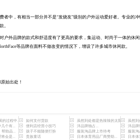
者中，有相当一部分并不是“发烧友”级别的户外运动爱好者。专业的冲
款。
户外品牌的款式和舒适度有了更高的要求，集运动、时尚于一体的休闲
orthFace等品牌在面料不做改变的情况下，增设了许多城市休闲款。
和原始出处！
的过程中...
如何支付货款
虽然到处都是热辣辣的太阳
虽然到
个有...
便利店经营小技巧
洋品牌独占...
洋品牌独
帮助品...
孩子不能随便打扮
服装淘品牌上市待考
服装淘
会是...
贵族童话
日本体育用品厂商赞助...
日本体