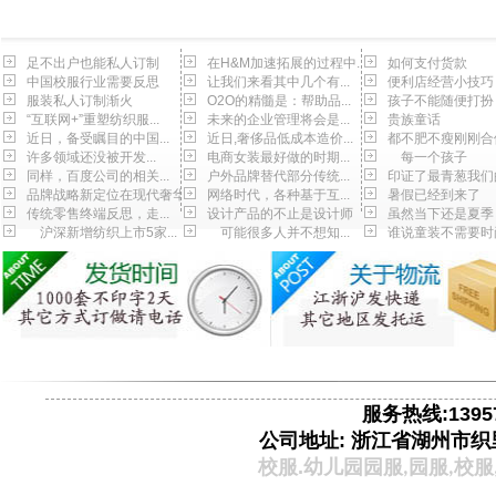
足不出户也能私人订制
在H&M加速拓展的过程中...
如何支付货款
中国校服行业需要反思
让我们来看其中几个有...
便利店经营小技巧
服装私人订制渐火
O2O的精髓是：帮助品...
孩子不能随便打扮
“互联网+”重塑纺织服...
未来的企业管理将会是...
贵族童话
近日，备受瞩目的中国...
近日,奢侈品低成本造价...
都不肥不瘦刚刚合
许多领域还没被开发...
电商女装最好做的时期...
每一个孩子
同样，百度公司的相关...
户外品牌替代部分传统...
印证了最青葱我们
品牌战略新定位在现代奢华
网络时代，各种基于互...
暑假已经到来了
传统零售终端反思，走...
设计产品的不止是设计师
虽然当下还是夏季
沪深新增纺织上市5家...
可能很多人并不想知...
谁说童装不需要时
服务热线:13957
公司地址: 浙江省湖州市织
校服.
幼儿园园服
园服
校服
,
,