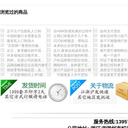
浏览过的商品
足不出户也能私人订制
在H&M加速拓展的过程中...
如何支付货款
中国校服行业需要反思
让我们来看其中几个有...
便利店经营小技巧
服装私人订制渐火
O2O的精髓是：帮助品...
孩子不能随便打扮
“互联网+”重塑纺织服...
未来的企业管理将会是...
贵族童话
近日，备受瞩目的中国...
近日,奢侈品低成本造价...
都不肥不瘦刚刚合
许多领域还没被开发...
电商女装最好做的时期...
每一个孩子
同样，百度公司的相关...
户外品牌替代部分传统...
印证了最青葱我们
品牌战略新定位在现代奢华
网络时代，各种基于互...
暑假已经到来了
传统零售终端反思，走...
设计产品的不止是设计师
虽然当下还是夏季
沪深新增纺织上市5家...
可能很多人并不想知...
谁说童装不需要时
服务热线:13957