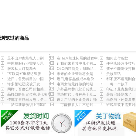
浏览过的商品
足不出户也能私人订制
在H&M加速拓展的过程中...
如何支付货款
中国校服行业需要反思
让我们来看其中几个有...
便利店经营小技巧
服装私人订制渐火
O2O的精髓是：帮助品...
孩子不能随便打扮
“互联网+”重塑纺织服...
未来的企业管理将会是...
贵族童话
近日，备受瞩目的中国...
近日,奢侈品低成本造价...
都不肥不瘦刚刚合
许多领域还没被开发...
电商女装最好做的时期...
每一个孩子
同样，百度公司的相关...
户外品牌替代部分传统...
印证了最青葱我们
品牌战略新定位在现代奢华
网络时代，各种基于互...
暑假已经到来了
传统零售终端反思，走...
设计产品的不止是设计师
虽然当下还是夏季
沪深新增纺织上市5家...
可能很多人并不想知...
谁说童装不需要时