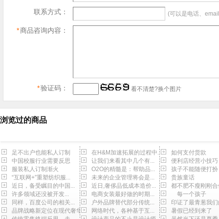
联系方式：
(可以是电话、email
*
商品咨询内容：
*
验证码：
看不清楚?换个图片
浏览过的商品
足不出户也能私人订制
在H&M加速拓展的过程中...
如何支付货款
中国校服行业需要反思
让我们来看其中几个有...
便利店经营小技巧
服装私人订制渐火
O2O的精髓是：帮助品...
孩子不能随便打扮
“互联网+”重塑纺织服...
未来的企业管理将会是...
贵族童话
近日，备受瞩目的中国...
近日,奢侈品低成本造价...
都不肥不瘦刚刚合
许多领域还没被开发...
电商女装最好做的时期...
每一个孩子
同样，百度公司的相关...
户外品牌替代部分传统...
印证了最青葱我们
品牌战略新定位在现代奢华
网络时代，各种基于互...
暑假已经到来了