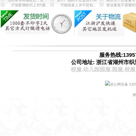
传统零售终端反思，走...
设计产品的不止是设计师
虽然当下还是夏季
沪深新增纺织上市5家...
可能很多人并不想知...
谁说童装不需要时
服务热线:13957
公司地址: 浙江省湖州市织
校服.
幼儿园园服
园服
校服
,
,
浙公网安备 3305
浙