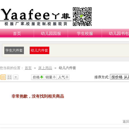
首页
幼儿园园服
学生校服
幼儿园书包
学生六件套
幼儿六件套
您当前的位置：
首页
»
床上用品
»
幼儿六件套
价格
销量
人气
排序方式:
非常抱歉，没有找到相关商品
返