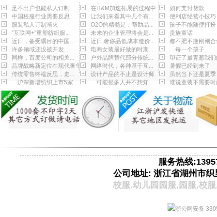
足不出户也能私人订制
在H&M加速拓展的过程中...
如何支付货款
中国校服行业需要反思
让我们来看其中几个有...
便利店经营小技巧
服装私人订制渐火
O2O的精髓是：帮助品...
孩子不能随便打扮
“互联网+”重塑纺织服...
未来的企业管理将会是...
贵族童话
近日，备受瞩目的中国...
近日,奢侈品低成本造价...
都不肥不瘦刚刚合
许多领域还没被开发...
电商女装最好做的时期...
每一个孩子
同样，百度公司的相关...
户外品牌替代部分传统...
印证了最青葱我们
品牌战略新定位在现代奢华
网络时代，各种基于互...
暑假已经到来了
传统零售终端反思，走...
设计产品的不止是设计师
虽然当下还是夏季
沪深新增纺织上市5家...
可能很多人并不想知...
谁说童装不需要时
服务热线:13957
公司地址: 浙江省湖州市织
校服.
幼儿园园服
园服
校服
,
,
浙公网安备 3305